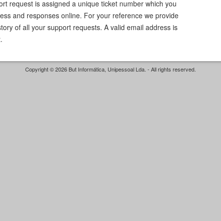
ort request is assigned a unique ticket number which you
ress and responses online. For your reference we provide
ory of all your support requests. A valid email address is
.
Copyright © 2026 But Informática, Unipessoal Lda. - All rights reserved.