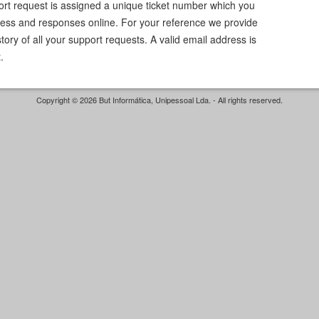
ort request is assigned a unique ticket number which you
ress and responses online. For your reference we provide
ory of all your support requests. A valid email address is
.
Copyright © 2026 But Informática, Unipessoal Lda. - All rights reserved.